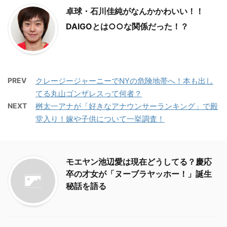
卓球・石川佳純がなんかかわいい！！
DAIGOとは○○な関係だった！？
PREV
クレージージャーニーでNYの危険地帯へ！本も出し
てる丸山ゴンザレスって何者？
NEXT
桝太一アナが「好きなアナウンサーランキング」で殿
堂入り！嫁や子供について一挙調査！
モエヤン池辺愛は現在どうしてる？慶応
卒の才女が「ヌーブラヤッホー！」誕生
秘話を語る