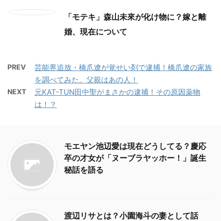
「モテキ」森山未來が化け物に？嫁と離
婚、現在について
PREV
芸能界追放・橋爪遼が覚せい剤で逮捕！橋爪遼の家族
を調べてみた。父親はあの人！
NEXT
元KAT-TUN田中聖がまさかの逮捕！その原因薬物
は！？
モエヤン池辺愛は現在どうしてる？慶応
卒の才女が「ヌーブラヤッホー！」誕生
秘話を語る
渡辺リサとは？小園海斗の妻として話