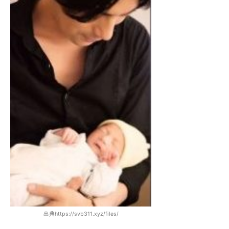
出典https://svb311.xyz/files/