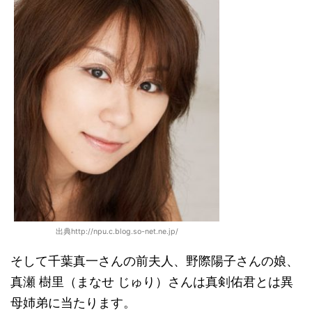
出典http://npu.c.blog.so-net.ne.jp/
そして千葉真一さんの前夫人、野際陽子さんの娘、
真瀬 樹里（まなせ じゅり）さんは真剣佑君とは異
母姉弟に当たります。