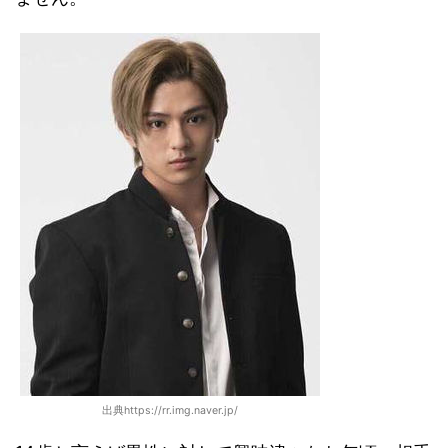
出典https://rr.img.naver.jp/