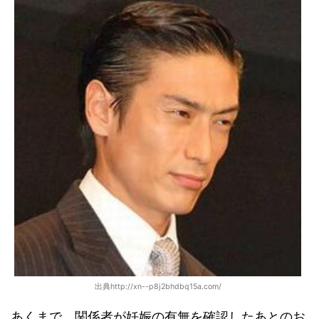
出典http://xn--p8j2bhdbq15a.com/
あくまで、関係者が妊娠の有無を確認したあとのお