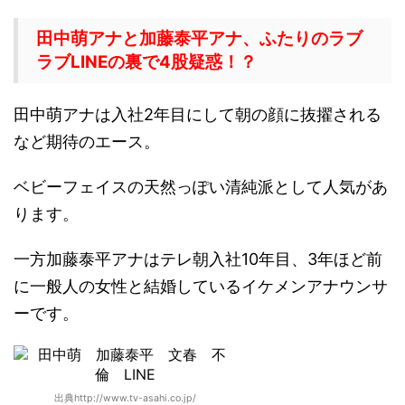
田中萌アナと加藤泰平アナ、ふたりのラブ
ラブLINEの裏で4股疑惑！？
田中萌アナは入社2年目にして朝の顔に抜擢される
など期待のエース。
ベビーフェイスの天然っぽい清純派として人気があ
ります。
一方加藤泰平アナはテレ朝入社10年目、3年ほど前
に一般人の女性と結婚しているイケメンアナウンサ
ーです。
出典http://www.tv-asahi.co.jp/