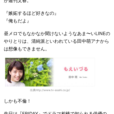
が週刊文春。
『嫉妬するほど好きなの』
『俺もだよ』
昼メロでもなかなか聞けないようなあま〜いLINEの
やりとりは、清純派といわれている田中萌アナから
は想像もできません。
出典http://www.tv-asahi.co.jp/
しかも不倫！
先日は『FRIDAY』でドラマ相棒で知られる俳優の