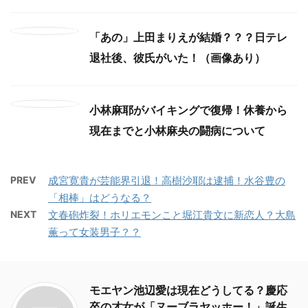
「あの」上田まりえが結婚？？？日テレ
退社後、彼氏がいた！（画像あり）
小林麻耶がバイキングで復帰！休養から
現在までと小林麻央の闘病について
PREV
成宮寛貴が芸能界引退！高樹沙耶は逮捕！水谷豊の
「相棒」はどうなる？
NEXT
文春砲炸裂！ホリエモンこと堀江貴文に新恋人？大島
薫って女装男子？？
モエヤン池辺愛は現在どうしてる？慶応
卒の才女が「ヌーブラヤッホー！」誕生