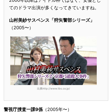
2000年以降はアイドル枠ではなく、女優とし
てのドラマ出演が多くなってきていますね。
山村美紗サスペンス「狩矢警部シリーズ」
（2005〜）
出典http://www.tbs.co.jp/
警視庁捜査一課9係
（2005年〜）