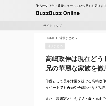
誰もが知りたい芸能ニュースをいち早くお届けす
BuzzBuzz Online
サイトマップ
HOME
>
俳優まとめ
>
俳優まとめ
高嶋政伸は現在どう
兄の華麗な家族を徹
俳優として長年活躍を続ける高嶋政伸
イベートでも再婚や子供誕生など話題
また、高嶋家といえば父・母・兄まで