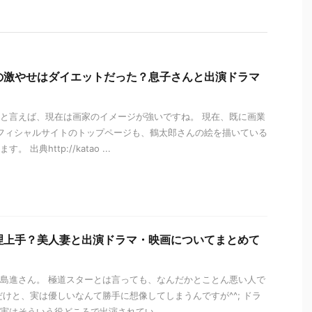
の激やせはダイエットだった？息子さんと出演ドラマ
と言えば、現在は画家のイメージが強いですね。 現在、既に画業
オフィシャルサイトのトップページも、鶴太郎さんの絵を描いている
 出典http://katao ...
理上手？美人妻と出演ドラマ・映画についてまとめて
島進さん。 極道スターとは言っても、なんだかとことん悪い人で
だけと、実は優しいなんて勝手に想像してしまうんですが^^; ドラ
実はそういう役どころで出演されてい ...