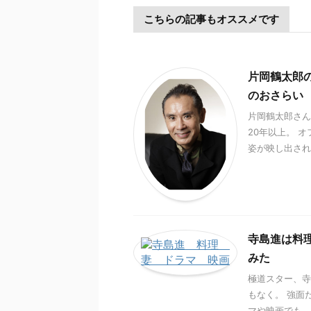
こちらの記事もオススメです
片岡鶴太郎
のおさらい
片岡鶴太郎さん
20年以上。 
姿が映し出されます。
寺島進は料
みた
極道スター、寺
もなく。 強面
マや映画でも、